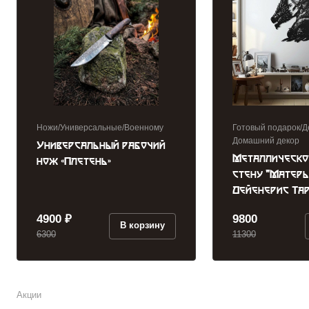
Ножи/Универсальные/Военному
Готовый подарок/Д
Домашний декор
Универсальный рабочий
Металлическо
нож «Плетень»
стену "Матерь
Дейенерис Та
4900 ₽
9800
В корзину
6300
11300
Акции