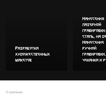
Нанесения
лазерной
гравировки:
сталь, на д
Нанесение
Разработка
ручной
художественных
гравировки,
макетов
чеканка и 
О компании
Кто мы?