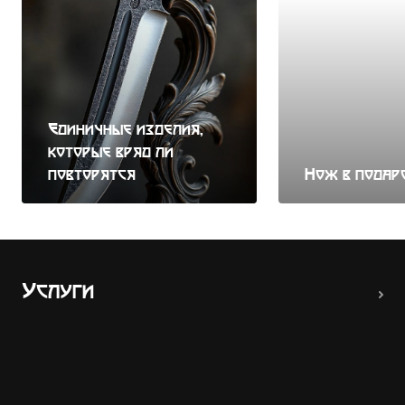
Единичные изделия,
которые вряд ли
повторятся
Нож в подар
Услуги