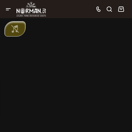
Будущее уже идёт!
Кованые топоры ручной работы с гарантией качества и
быстрой доставкой!
Подать заявку
Топор "Время Славян"
СМОТРЕТЬ
17400 ₽