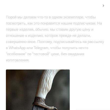
Максимум выгоды
Порой мы делаем что-то в одном экземпляре, чтобы
посмотреть, как это понравится нашим подписчикам. На
первые изделия, обычно, мы ставим другую цену и
отношение к изделию, которое прежде не делали,
совершенно иное. Поэтому, подписывайтесь на рассылку
в WhatsApp или Telegram, чтобы получить нечто
"особенное" по "тестовой" цене, без ожидания
изготовления.