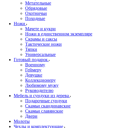
Метательные
Обрядовые
Охотничьи
Походные
Ножи
Мачете и кукри
Ножи в единственном экземпляре
Скрамы и саксы
Тактические ножи
Тяпки
Универсальные
Готовый подарок
Военному
Геймеру
Девушке
Коллекционеру
Любимому мужу
Руководителю
Мебель и сундуки из дерева
Подарочные сундуки
Скамьи скандинавские
Скамьи славянские
Двери
Молоты
Чехлы и комплектующие