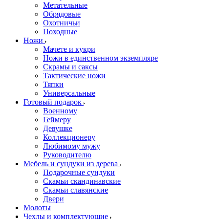
Метательные
Обрядовые
Охотничьи
Походные
Ножи
Мачете и кукри
Ножи в единственном экземпляре
Скрамы и саксы
Тактические ножи
Тяпки
Универсальные
Готовый подарок
Военному
Геймеру
Девушке
Коллекционеру
Любимому мужу
Руководителю
Мебель и сундуки из дерева
Подарочные сундуки
Скамьи скандинавские
Скамьи славянские
Двери
Молоты
Чехлы и комплектующие