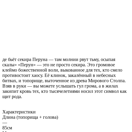
де бьёт секира Перуна — там молнии рвут тьму, осыпая
скалы» «Перун» — это не просто секира. Это громовое
клеймо божественной воли, выкованное для тех, кто смело
противостоит хаосу. Её клинок, закалённый в небесных
битвах, и топорище, выточенное из древа Мирового Столпа.
Взяв в руки — вы можете услышать гул грома, а в жилах
закипит кровь тех, кто тысячелетиями носил этот символ как
щит рода.
Характеристики
Длина (топорища + голова)
—
85см