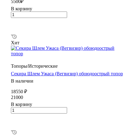
5500₽
В корзину
Хит
Топоры/Исторические
Секира Шлем Ужаса (Вегвизир) обоюдоострый топор
В наличии
18550 ₽
21000
В корзину