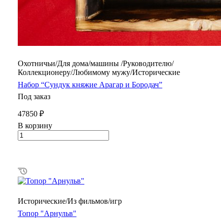
Охотничьи/Для дома/машины /Руководителю/
Коллекционеру/Любимому мужу/Исторические
Набор “Сундук княжие Арагар и Бородач”
Под заказ
47850 ₽
В корзину
Исторические/Из фильмов/игр
Топор "Арнульв"