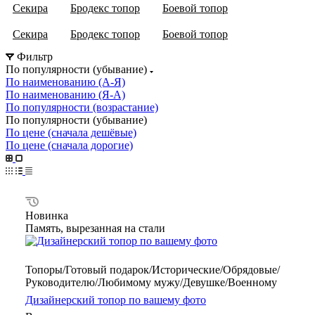
Секира
Бродекс топор
Боевой топор
Секира
Бродекс топор
Боевой топор
Фильтр
По популярности (убывание)
По наименованию (А-Я)
По наименованию (Я-А)
По популярности (возрастание)
По популярности (убывание)
По цене (сначала дешёвые)
По цене (сначала дорогие)
Новинка
Память, вырезанная на стали
Топоры/Готовый подарок/Исторические/Обрядовые/
Руководителю/Любимому мужу/Девушке/Военному
Дизайнерский топор по вашему фото