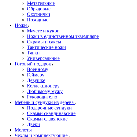
Метательные
Обрядовые
Охотничьи
Походные
Ножи
Мачете и кукри
Ножи в единственном экземпляре
Скрамы и саксы
Тактические ножи
Тяпки
Универсальные
Готовый подарок
Военному
Геймеру
Девушке
Коллекционеру
Любимому мужу
Руководителю
Мебель и сундуки из дерева
Подарочные сундуки
Скамьи скандинавские
Скамьи славянские
Двери
Молоты
Чехлы и комплектующие