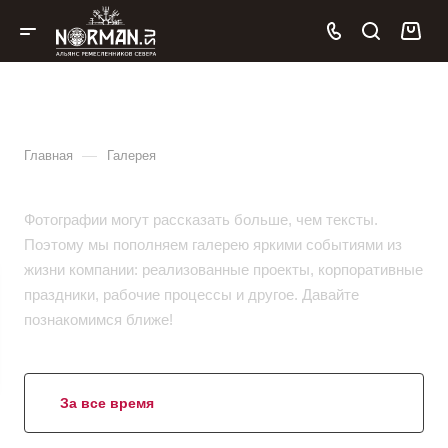
Галерея
—
Главная
Галерея
Фотографии могут рассказать больше, чем тексты.
Поэтому мы пополняем галерею яркими событиями из
жизни компании: реализованные проекты, корпоративные
праздники, рабочие процессы и другое. Давайте
познакомимся ближе!
За все время
2025
2023
2020