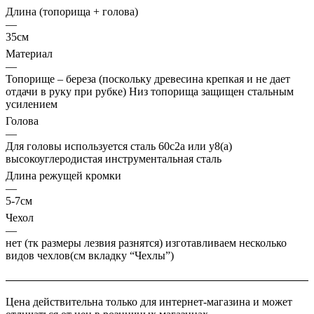
Длина (топорища + голова)
—
35см
Материал
—
Топорище – береза (поскольку древесина крепкая и не дает
отдачи в руку при рубке) Низ топорища защищен стальным
усилением
Голова
—
Для головы используется сталь 60с2а или у8(а)
высокоуглеродистая инструментальная сталь
Длина режущей кромки
—
5-7см
Чехол
—
нет (тк размеры лезвия разнятся) изготавливаем несколько
видов чехлов(см вкладку “Чехлы”)
Цена действительна только для интернет-магазина и может