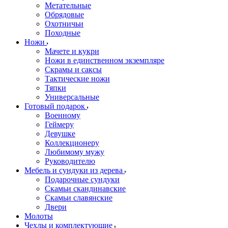
Метательные
Обрядовые
Охотничьи
Походные
Ножи
Мачете и кукри
Ножи в единственном экземпляре
Скрамы и саксы
Тактические ножи
Тяпки
Универсальные
Готовый подарок
Военному
Геймеру
Девушке
Коллекционеру
Любимому мужу
Руководителю
Мебель и сундуки из дерева
Подарочные сундуки
Скамьи скандинавские
Скамьи славянские
Двери
Молоты
Чехлы и комплектующие