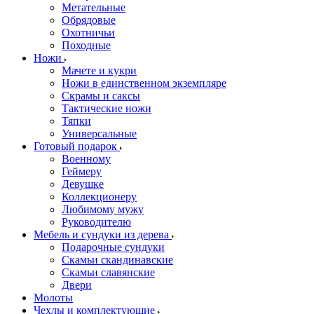
Метательные
Обрядовые
Охотничьи
Походные
Ножи
Мачете и кукри
Ножи в единственном экземпляре
Скрамы и саксы
Тактические ножи
Тяпки
Универсальные
Готовый подарок
Военному
Геймеру
Девушке
Коллекционеру
Любимому мужу
Руководителю
Мебель и сундуки из дерева
Подарочные сундуки
Скамьи скандинавские
Скамьи славянские
Двери
Молоты
Чехлы и комплектующие