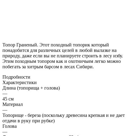
Топор Граненый. Этот походный топорик который
понадобится для различных целей в любой вылазке на
природу, даже если вы не планируете строить в лесу избу.
Этим походным топором как и охотничьим легко можно
побегать за хитрым барсом в лесах Сибири.
Подробности
Характеристики
Длина (топорища + голова)
—
45 см
Материал
—
Топорище - береза (поскольку древесина крепкая и не дает
отдачи в руку при рубке)
Голова
—