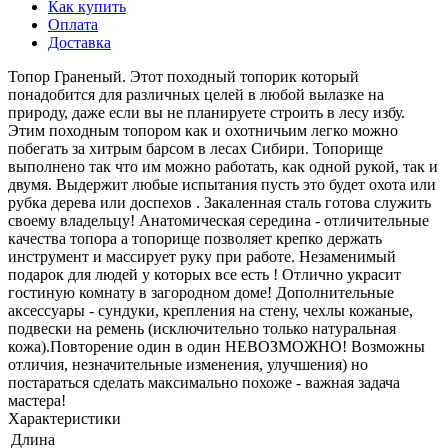
Как купить
Оплата
Доставка
Топор Граненый. Этот походный топорик который
понадобится для различных целей в любой вылазке на
природу, даже если вы не планируете строить в лесу избу.
Этим походным топором как и охотничьим легко можно
побегать за хитрым барсом в лесах Сибири. Топорище
выполнено так что им можно работать, как одной рукой, так и
двумя. Выдержит любые испытания пусть это будет охота или
рубка дерева или доспехов . Закаленная сталь готова служить
своему владельцу! Анатомическая середина - отличительные
качества топора а топорище позволяет крепко держать
инструмент и массирует руку при работе. Незаменимый
подарок для людей у которых все есть ! Отлично украсит
гостиную комнату в загородном доме! Дополнительные
аксессуары - сундуки, крепления на стену, чехлы кожаные,
подвески на ремень (исключительно только натуральная
кожа).Повторение один в один НЕВОЗМОЖНО! Возможны
отличия, незначительные изменения, улучшения) но
постараться сделать максимально похоже - важная задача
мастера!
Характеристики
Длина