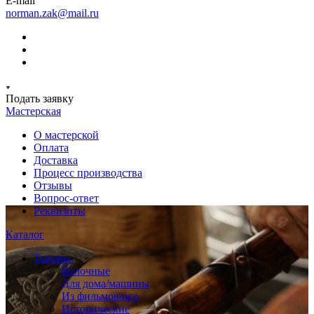
E-mail
norman.zak@mail.ru
Подать заявку
Мастерская
О мастерской
Оплата
Доставка
Процесс производства
Отзывы
Вопрос-ответ
Реквизиты
Каталог
Топоры
Валочные
Для дома/машины
Из фильмов/игр
Исторические