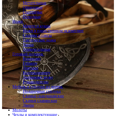
Метательные
Обрядовые
Охотничьи
Походные
Ножи
Мачете и кукри
Ножи в единственном экземпляре
Скрамы и саксы
Тактические ножи
Тяпки
Универсальные
Готовый подарок
Военному
Геймеру
Девушке
Коллекционеру
Любимому мужу
Руководителю
Мебель и сундуки из дерева
Подарочные сундуки
Скамьи скандинавские
Скамьи славянские
Двери
Молоты
Чехлы и комплектующие