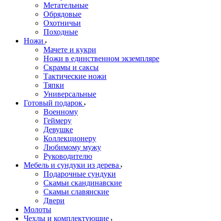
Метательные
Обрядовые
Охотничьи
Походные
Ножи
Мачете и кукри
Ножи в единственном экземпляре
Скрамы и саксы
Тактические ножи
Тяпки
Универсальные
Готовый подарок
Военному
Геймеру
Девушке
Коллекционеру
Любимому мужу
Руководителю
Мебель и сундуки из дерева
Подарочные сундуки
Скамьи скандинавские
Скамьи славянские
Двери
Молоты
Чехлы и комплектующие