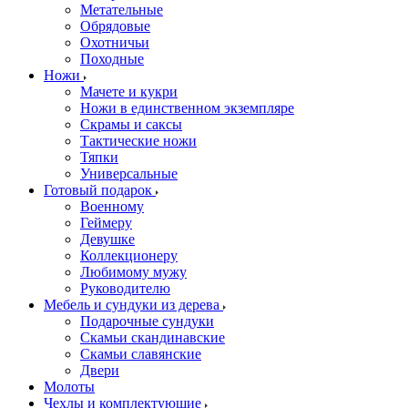
Метательные
Обрядовые
Охотничьи
Походные
Ножи
Мачете и кукри
Ножи в единственном экземпляре
Скрамы и саксы
Тактические ножи
Тяпки
Универсальные
Готовый подарок
Военному
Геймеру
Девушке
Коллекционеру
Любимому мужу
Руководителю
Мебель и сундуки из дерева
Подарочные сундуки
Скамьи скандинавские
Скамьи славянские
Двери
Молоты
Чехлы и комплектующие