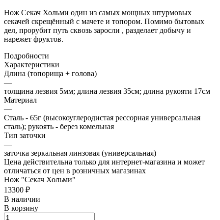
Нож Секач Хольми один из самых мощных штурмовых
секачей скрещённый с мачете и топором. Помимо бытовых
дел, прорубит путь сквозь заросли , разделает добычу и
нарежет фруктов.
Подробности
Характеристики
Длина (топорища + голова)
—
толщина лезвия 5мм; длина лезвия 35см; длина рукояти 17см
Материал
—
Сталь - 65г (высокоуглеродистая рессорная универсальная
сталь); рукоять - берез комельная
Тип заточки
—
заточка зеркальная линзовая (универсальная)
Цена действительна только для интернет-магазина и может
отличаться от цен в розничных магазинах
Нож "Секач Хольми"
13300 ₽
В наличии
В корзину