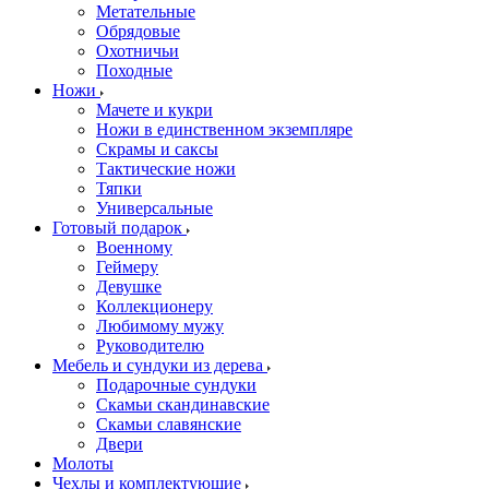
Метательные
Обрядовые
Охотничьи
Походные
Ножи
Мачете и кукри
Ножи в единственном экземпляре
Скрамы и саксы
Тактические ножи
Тяпки
Универсальные
Готовый подарок
Военному
Геймеру
Девушке
Коллекционеру
Любимому мужу
Руководителю
Мебель и сундуки из дерева
Подарочные сундуки
Скамьи скандинавские
Скамьи славянские
Двери
Молоты
Чехлы и комплектующие