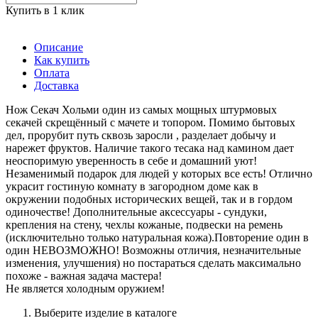
Купить в 1 клик
Описание
Как купить
Оплата
Доставка
Нож Секач Хольми один из самых мощных штурмовых
секачей скрещённый с мачете и топором. Помимо бытовых
дел, прорубит путь сквозь заросли , разделает добычу и
нарежет фруктов. Наличие такого тесака над камином дает
неоспоримую уверенность в себе и домашний уют!
Незаменимый подарок для людей у которых все есть! Отлично
украсит гостиную комнату в загородном доме как в
окружении подобных исторических вещей, так и в гордом
одиночестве! Дополнительные аксессуары - сундуки,
крепления на стену, чехлы кожаные, подвески на ремень
(исключительно только натуральная кожа).Повторение один в
один НЕВОЗМОЖНО! Возможны отличия, незначительные
изменения, улучшения) но постараться сделать максимально
похоже - важная задача мастера!
Не является холодным оружием!
Выберите изделие в каталоге